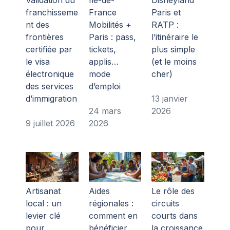
franchisseme
France
Paris et
nt des
Mobilités +
RATP :
frontières
Paris : pass,
l’itinéraire le
certifiée par
tickets,
plus simple
le visa
applis…
(et le moins
électronique
mode
cher)
des services
d’emploi
d’immigration
13 janvier
24 mars
2026
9 juillet 2026
2026
Artisanat
Aides
Le rôle des
local : un
régionales :
circuits
levier clé
comment en
courts dans
pour
bénéficier
la croissance