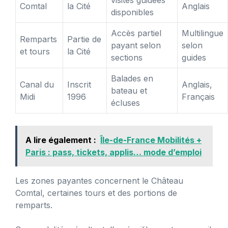
Comtal
la Cité
Anglais
disponibles
Accès partiel
Multilingue
Remparts
Partie de
payant selon
selon
et tours
la Cité
sections
guides
Balades en
Canal du
Inscrit
Anglais,
bateau et
Midi
1996
Français
écluses
A lire également :
Île-de-France Mobilités +
Paris : pass, tickets, applis… mode d’emploi
Les zones payantes concernent le Château
Comtal, certaines tours et des portions de
remparts.