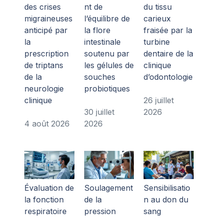
des crises
nt de
du tissu
migraineuses
l’équilibre de
carieux
anticipé par
la flore
fraisée par la
la
intestinale
turbine
prescription
soutenu par
dentaire de la
de triptans
les gélules de
clinique
de la
souches
d’odontologie
neurologie
probiotiques
clinique
26 juillet
30 juillet
2026
4 août 2026
2026
Évaluation de
Soulagement
Sensibilisatio
la fonction
de la
n au don du
respiratoire
pression
sang