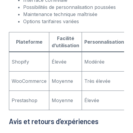
Possibilités de personnalisation poussées
Maintenance technique maîtrisée
Options tarifaires variées
Facilité
Plateforme
Personnalisation
d’utilisation
A
Shopify
Élevée
Modérée
m
D
WooCommerce
Moyenne
Très élevée
l
C
Prestashop
Moyenne
Élevée
m
Avis et retours d’expériences