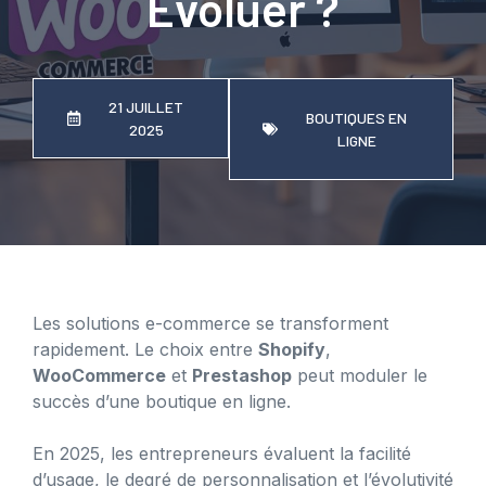
Évoluer ?
21 JUILLET
BOUTIQUES EN
2025
LIGNE
Les solutions e-commerce se transforment
rapidement. Le choix entre
Shopify
,
WooCommerce
et
Prestashop
peut moduler le
succès d’une boutique en ligne.
En 2025, les entrepreneurs évaluent la facilité
d’usage, le degré de personnalisation et l’évolutivité