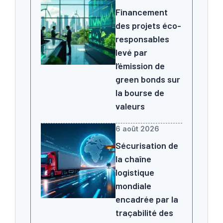
Financement
des projets éco-
responsables
levé par
l’émission de
green bonds sur
la bourse de
valeurs
6 août 2026
Sécurisation de
la chaîne
logistique
mondiale
encadrée par la
traçabilité des