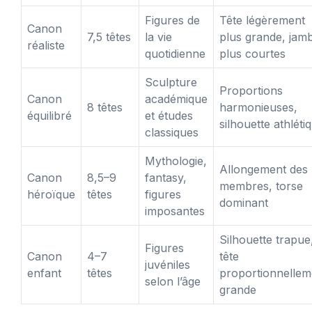
Figures de
Tête légèrement
Canon
7,5 têtes
la vie
plus grande, jam
réaliste
quotidienne
plus courtes
Sculpture
Proportions
Canon
académique
8 têtes
harmonieuses,
équilibré
et études
silhouette athléti
classiques
Mythologie,
Allongement des
Canon
8,5–9
fantasy,
membres, torse
héroïque
têtes
figures
dominant
imposantes
Silhouette trapue
Figures
Canon
4–7
tête
juvéniles
enfant
têtes
proportionnellem
selon l’âge
grande