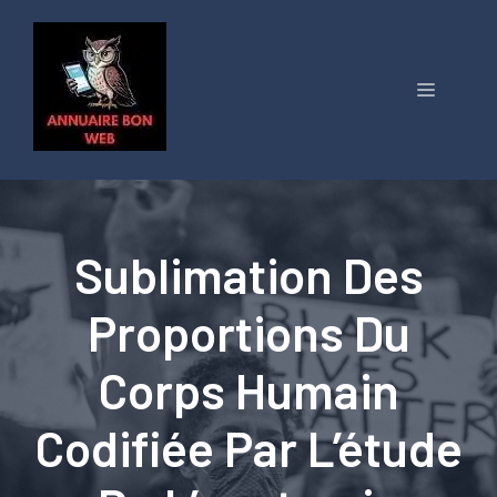
Aller
au
contenu
Menu
Sublimation Des
Proportions Du
Corps Humain
Codifiée Par L’étude