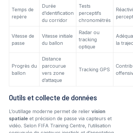
Durée
Tests
Temps de
Réactivi
d’identification
perceptifs
repère
percept
du corridor
chronométrés
Radar ou
Vitesse de
Vitesse initiale
Adéqua
tracking
passe
du ballon
la traje
optique
Distance
Progrès du
parcourue
Contrib
Tracking GPS
ballon
vers zone
offensi
d’attaque
Outils et collecte de données
L’outillage moderne permet de relier
vision
spatiale
et précision de passe via capteurs et
vidéo. Selon FIFA Training Centre, l’utilisation
conjuguée de capteurs inertiels et d’annotation