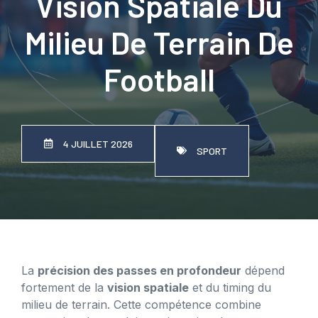
Vision Spatiale Du
Milieu De Terrain De
Football
4 JUILLET 2026
SPORT
La
précision des passes en profondeur
dépend
fortement de la
vision spatiale
et du timing du
milieu de terrain. Cette compétence combine