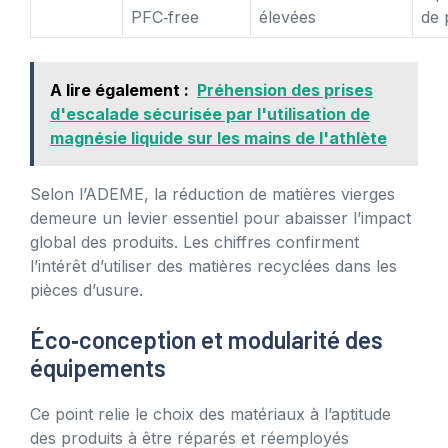
PFC‑free
élevées
de 
A lire également :
Préhension des prises
d'escalade sécurisée par l'utilisation de
magnésie liquide sur les mains de l'athlète
Selon l’ADEME, la réduction de matières vierges
demeure un levier essentiel pour abaisser l’impact
global des produits. Les chiffres confirment
l’intérêt d’utiliser des matières recyclées dans les
pièces d’usure.
Éco‑conception et modularité des
équipements
Ce point relie le choix des matériaux à l’aptitude
des produits à être réparés et réemployés