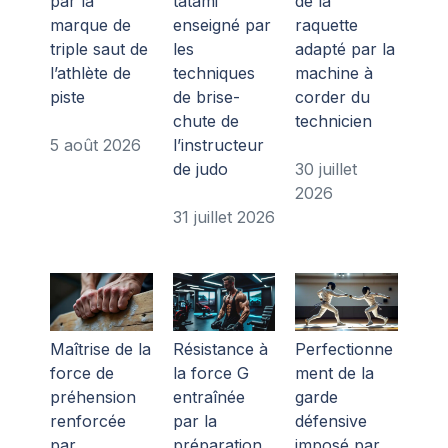
par la
tatami
de la
marque de
enseigné par
raquette
triple saut de
les
adapté par la
l’athlète de
techniques
machine à
piste
de brise-
corder du
chute de
technicien
5 août 2026
l’instructeur
de judo
30 juillet
2026
31 juillet 2026
Maîtrise de la
Résistance à
Perfectionne
force de
la force G
ment de la
préhension
entraînée
garde
renforcée
par la
défensive
par
préparation
imposé par