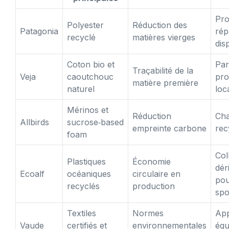
Pr
Polyester
Réduction des
Patagonia
rép
recyclé
matières vierges
dis
Coton bio et
Par
Traçabilité de la
Veja
caoutchouc
pro
matière première
naturel
loc
Mérinos et
Réduction
Cha
Allbirds
sucrose‑based
empreinte carbone
rec
foam
Col
Plastiques
Économie
dér
Ecoalf
océaniques
circulaire en
pou
recyclés
production
spo
Textiles
Normes
Ap
Vaude
certifiés et
environnementales
équ